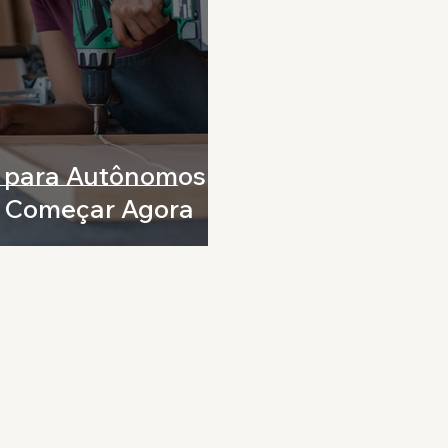
l para Autônomos:
a Começar Agora
(11) 94862-6377
Horário de
contato@choagency.com.br
De segunda