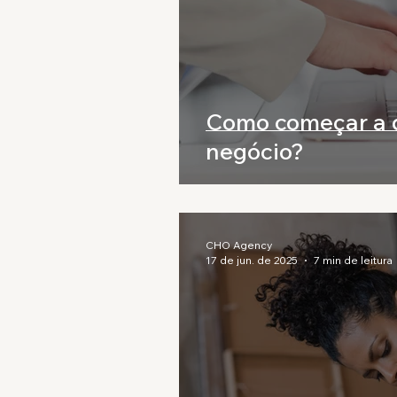
Como começar a d
negócio?
CHO Agency
17 de jun. de 2025
7 min de leitura