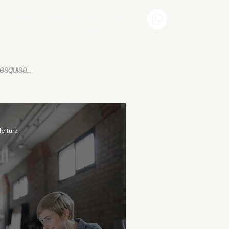
ços
Método CHO
Portfólio
Blog
Fale conosco
dorismo
leitura